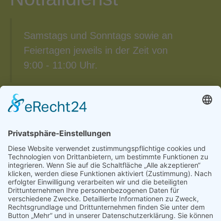
Samstags und Sonntags sowie an
Feiertagen jeweils in der Zeit von
9:00 - 11:00 Uhr.
Notfalldienstplan
Notfalldienstplan des Altkreises Löbau der
Landeszahnärztekammer Sachsen:
Notfalldienst Löbau
Den Notfalldienstplan finden Sie auch unter
www.zahnaerzte-in-sachsen.de
unter Patienten > Notdienst > Löbau.